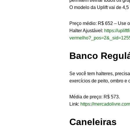
permitem treinar todos os gr
O modelo da Uplift vai de 4,5 
Preço médio: R$ 652 – Use 
Halter Ajustável:
https://upli
vermelho?_pos=2&_sid=125
Banco Regulá
Se você tem halteres, precis
exercícios de peito, ombro e 
Média de preço: R$ 573.
Link:
https://mercadolivre.c
Caneleiras