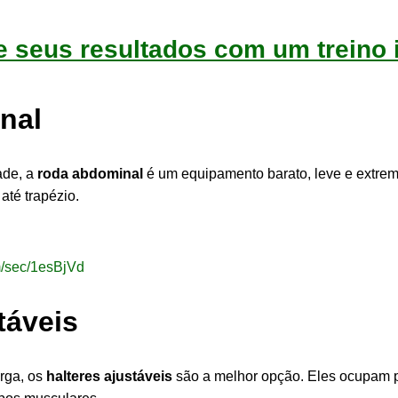
 seus resultados com um treino i
nal
ade, a
roda abdominal
é um equipamento barato, leve e extrem
até trapézio.
m/sec/1esBjVd
táveis
rga, os
halteres ajustáveis
são a melhor opção. Eles ocupam 