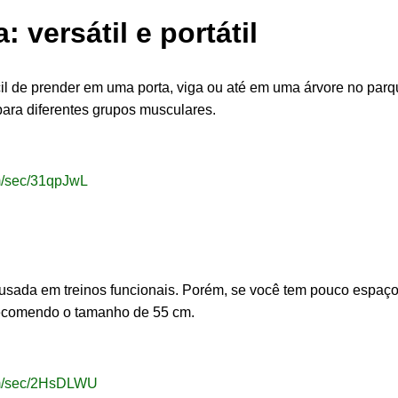
 versátil e portátil
ácil de prender em uma porta, viga ou até em uma árvore no pa
para diferentes grupos musculares.
om/sec/31qpJwL
usada em treinos funcionais. Porém, se você tem pouco espaç
, recomendo o tamanho de 55 cm.
com/sec/2HsDLWU