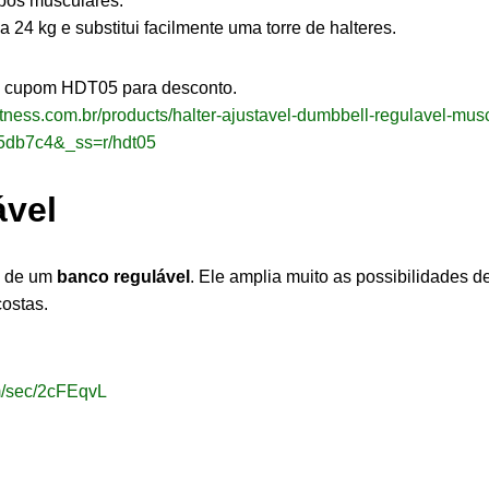
upos musculares.
a 24 kg e substitui facilmente uma torre de halteres.
o cupom HDT05 para desconto.
ftfitness.com.br/products/halter-ajustavel-dumbbell-regulavel-mu
5db7c4&_ss=r/hdt05
vel
a de um
banco regulável
. Ele amplia muito as possibilidades de
costas.
om/sec/2cFEqvL