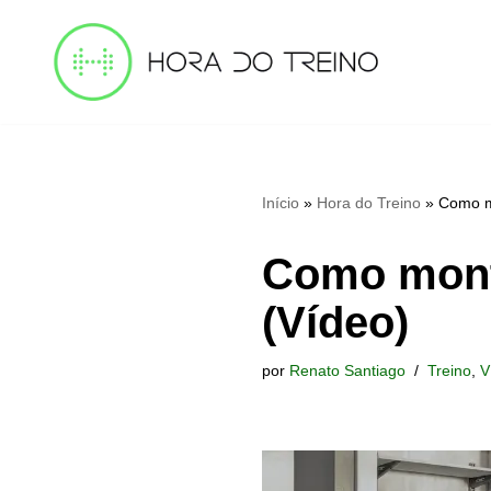
Pular
para
o
conteúdo
Início
»
Hora do Treino
»
Como m
Como mont
(Vídeo)
por
Renato Santiago
Treino
,
V