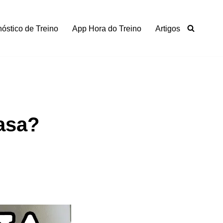
óstico de Treino
App Hora do Treino
Artigos
asa?