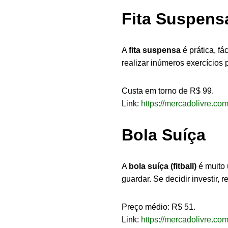
Fita Suspensa:
A
fita suspensa
é prática, f
realizar inúmeros exercícios 
Custa em torno de R$ 99.
Link:
https://mercadolivre.c
Bola Suíça
A
bola suíça (fitball)
é muito 
guardar. Se decidir investir
Preço médio: R$ 51.
Link:
https://mercadolivre.