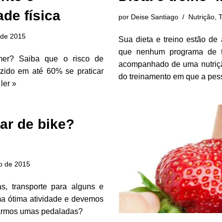
de física
por
Deise Santiago
Nutrição
,
T
l de 2015
Sua dieta e treino estão d
que nenhum programa de tr
er? Saiba que o risco de
acompanhado de uma nutriçã
zido em até 60% se praticar
do treinamento em que a pes
ler »
ar de bike?
o de 2015
s, transporte para alguns e
ma ótima atividade e devemos
darmos umas pedaladas?