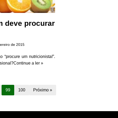
m deve procurar
vereiro de 2015
“procure um nutricionista!”.
sional?
Continue a ler »
99
100
Próximo »