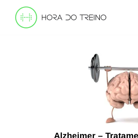
Pular
para
o
conteúdo
Alzheimer – Tratame